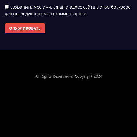
Сохранить моё имя, email и адрес сайта в этом браузере
для последующих моих комментариев.
All Rights Reserved © Copyright 2024