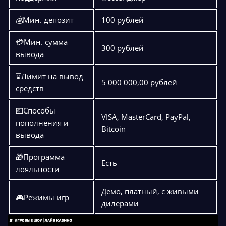
💰Мин. депозит
100 рублей
💳Мин. сумма
300 рублей
вывода
⌛️Лимит на вывод
5 000 000,00 рублей
средств
💶Способы
VISA, MasterCard, PayPal,
пополнения и
Bitcoin
вывода
🎁Программа
Есть
лояльности
Демо, платный, с живыми
🎮Режимы игр
дилерами